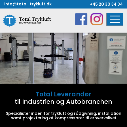
Skip
info@total-trykluft.dk
+45 20 30 34 34
to
content
Total Leverandør
til Industrien og Autobranchen
Specialister inden for trykluft og rådgivning, installation
samt projektering af kompressorer til erhvervslivet