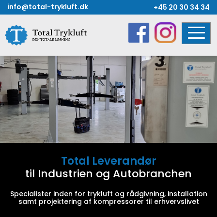
Skip
info@total-trykluft.dk
+45 20 30 34 34
to
content
Total Leverandør
til Industrien og Autobranchen
Specialister inden for trykluft og rådgivning, installation
samt projektering af kompressorer til erhvervslivet