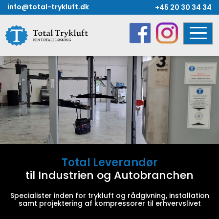
Skip
info@total-trykluft.dk
+45 20 30 34 34
to
content
Total Leverandør
til Industrien og Autobranchen
Specialister inden for trykluft og rådgivning, installation
samt projektering af kompressorer til erhvervslivet