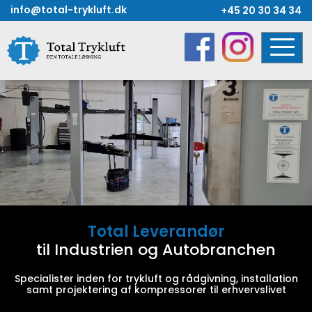
Skip
info@total-trykluft.dk
+45 20 30 34 34
to
content
Total Leverandør
til Industrien og Autobranchen
Specialister inden for trykluft og rådgivning, installation
samt projektering af kompressorer til erhvervslivet