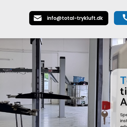
info@total-trykluft.dk
T
t
A
Spe
ins
erh