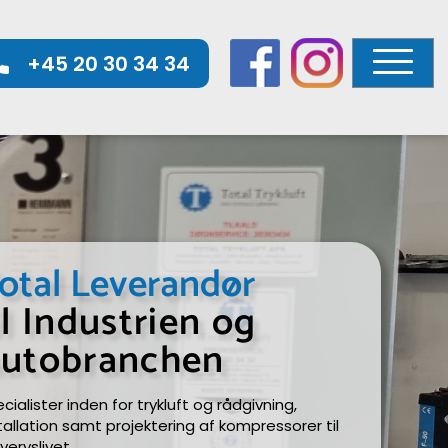
+45 20 30 34 34
otal Leverandør
il Industrien og
utobranchen
cialister inden for trykluft og rådgivning, 
tallation samt projektering af kompressorer til 
vervslivet