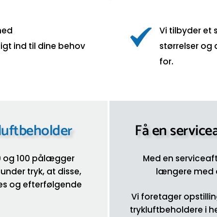
 med
Vi tilbyder et
gt ind til dine behov
størrelser og
for.
luftbeholder
Få en servicea
99 og 100 pålægger
Med en serviceafta
nder tryk, at disse,
længere med d
eres og efterfølgende
Vi foretager opstill
trykluftbeholdere i h