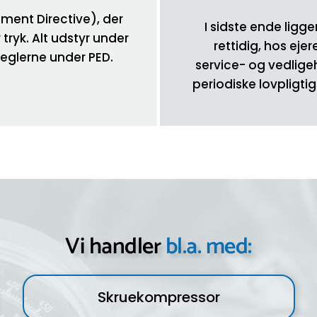
pment Directive), der
I sidste ende ligg
ryk. Alt udstyr under
rettidig, hos ej
 reglerne under PED.
service- og vedligeh
periodiske lovpligtig
Vi handler
bl.a. med:
Skruekompressor